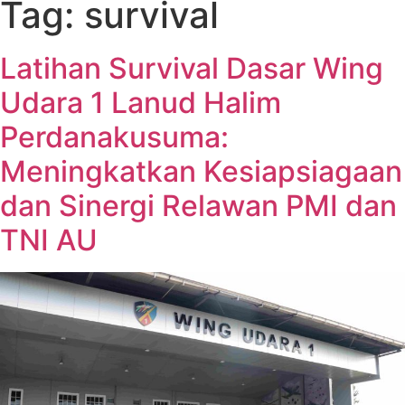
Tag:
survival
Latihan Survival Dasar Wing
Udara 1 Lanud Halim
Perdanakusuma:
Meningkatkan Kesiapsiagaan
dan Sinergi Relawan PMI dan
TNI AU