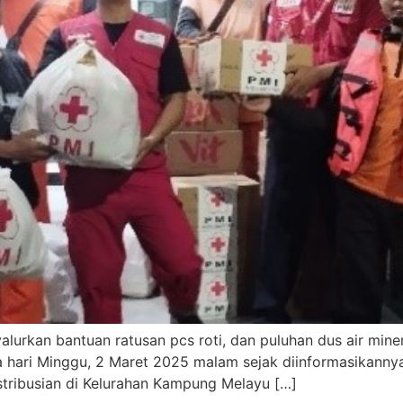
urkan bantuan ratusan pcs roti, dan puluhan dus air minera
da hari Minggu, 2 Maret 2025 malam sejak diinformasikanny
istribusian di Kelurahan Kampung Melayu […]