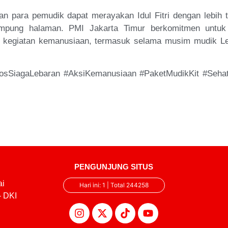
an para pemudik dapat merayakan Idul Fitri dengan lebih 
mpung halaman. PMI Jakarta Timur berkomitmen untuk
 kegiatan kemanusiaan, termasuk selama musim mudik L
osSiagaLebaran #AksiKemanusiaan #PaketMudikKit #Seh
PENGUNJUNG SITUS
ai
Hari ini: 1 | Total 244258
– DKI