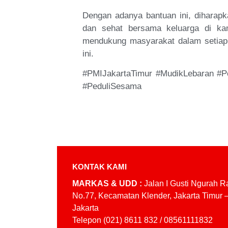
Dengan adanya bantuan ini, diharapk
dan sehat bersama keluarga di ka
mendukung masyarakat dalam setiap
ini.
#PMIJakartaTimur #MudikLebaran #P
#PeduliSesama
KONTAK KAMI
MARKAS & UDD :
Jalan I Gusti Ngurah R
No.77, Kecamatan Klender, Jakarta Timur 
Jakarta
Telepon (021) 8611 832 / 08561111832