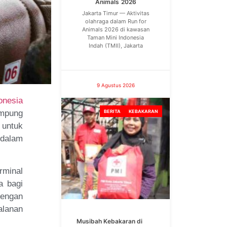
Animals 2026
Jakarta Timur — Aktivitas
olahraga dalam Run for
Animals 2026 di kawasan
Taman Mini Indonesia
Indah (TMII), Jakarta
9 Agustus 2026
onesia
ampung
BERITA
KEBAKARAN
 untuk
 dalam
rminal
a bagi
dengan
alanan
Musibah Kebakaran di