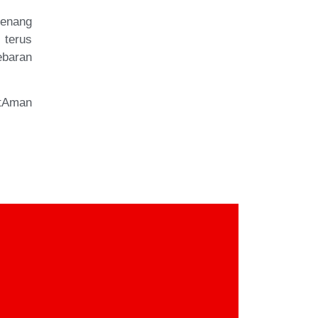
tenang
 terus
ebaran
atAman