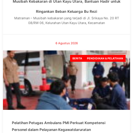
Musibah Kebakaran di Utan Kayu Utara, Bantuan Hadir untuk
Ringankan Beban Keluarga Bu Rezi
Matraman – Musibah kebakaran yang terjadi di Jl. Srikaya No. 20 RT
08/RW 06, Kelurahan Utan Kayu Utara, Kecamatan
6 Agustus 2026
BERITA
PENDIDIKAN & PELATIHAN
Pelatihan Petugas Ambulans PMI Perkuat Kompetensi
Personel dalam Pelayanan Kegawatdaruratan