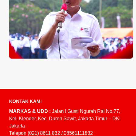
KONTAK KAMI
MARKAS & UDD :
Jalan I Gusti Ngurah Rai No.77,
Kel. Klender, Kec. Duren Sawit, Jakarta Timur – DKI
Jakarta
Telepon (021) 8611 832 / 08561111832